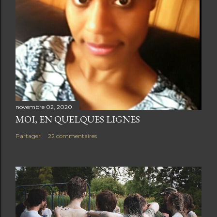
n
c
o
m
m
e
n
t
novembre 02, 2020
a
MOI, EN QUELQUES LIGNES
i
r
Partager
22 commentaires
e